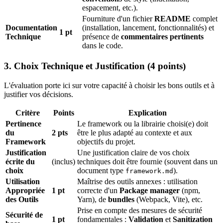
espacement, etc.).
Fourniture d'un fichier
README
complet
Documentation
(installation, lancement, fonctionnalités) et
1 pt
Technique
présence de
commentaires pertinents
dans le code.
3. Choix Technique et Justification (4 points)
L'évaluation porte ici sur votre capacité à choisir les bons outils et à
justifier vos décisions.
Critère
Points
Explication
Pertinence
Le framework ou la librairie choisi(e) doit
du
2 pts
être le plus adapté au contexte et aux
Framework
objectifs du projet.
Justification
Une justification claire de vos choix
écrite du
(inclus)
techniques doit être fournie (souvent dans un
choix
document type
).
framework.md
Utilisation
Maîtrise des outils annexes : utilisation
Appropriée
1 pt
correcte d'un
Package manager
(npm,
des Outils
Yarn), de
bundles
(Webpack, Vite), etc.
Prise en compte des mesures de sécurité
Sécurité de
1 pt
fondamentales :
Validation
et
Sanitization