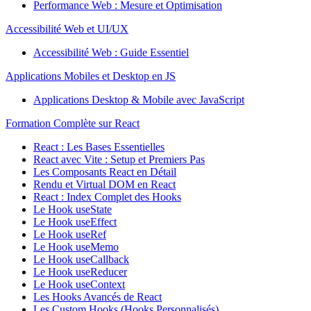
Performance Web : Mesure et Optimisation
Accessibilité Web et UI/UX
Accessibilité Web : Guide Essentiel
Applications Mobiles et Desktop en JS
Applications Desktop & Mobile avec JavaScript
Formation Complète sur React
React : Les Bases Essentielles
React avec Vite : Setup et Premiers Pas
Les Composants React en Détail
Rendu et Virtual DOM en React
React : Index Complet des Hooks
Le Hook useState
Le Hook useEffect
Le Hook useRef
Le Hook useMemo
Le Hook useCallback
Le Hook useReducer
Le Hook useContext
Les Hooks Avancés de React
Les Custom Hooks (Hooks Personnalisés)