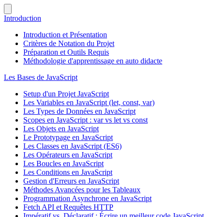
Introduction
Introduction et Présentation
Critères de Notation du Projet
Préparation et Outils Requis
Méthodologie d'apprentissage en auto didacte
Les Bases de JavaScript
Setup d'un Projet JavaScript
Les Variables en JavaScript (let, const, var)
Les Types de Données en JavaScript
Scopes en JavaScript : var vs let vs const
Les Objets en JavaScript
Le Prototypage en JavaScript
Les Classes en JavaScript (ES6)
Les Opérateurs en JavaScript
Les Boucles en JavaScript
Les Conditions en JavaScript
Gestion d'Erreurs en JavaScript
Méthodes Avancées pour les Tableaux
Programmation Asynchrone en JavaScript
Fetch API et Requêtes HTTP
Impératif vs. Déclaratif : Écrire un meilleur code JavaScript