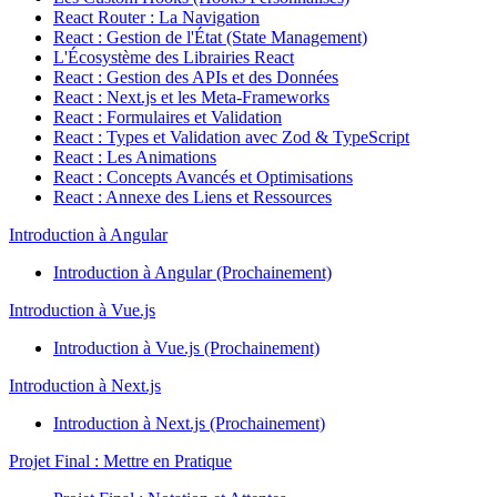
React Router : La Navigation
React : Gestion de l'État (State Management)
L'Écosystème des Librairies React
React : Gestion des APIs et des Données
React : Next.js et les Meta-Frameworks
React : Formulaires et Validation
React : Types et Validation avec Zod & TypeScript
React : Les Animations
React : Concepts Avancés et Optimisations
React : Annexe des Liens et Ressources
Introduction à Angular
Introduction à Angular (Prochainement)
Introduction à Vue.js
Introduction à Vue.js (Prochainement)
Introduction à Next.js
Introduction à Next.js (Prochainement)
Projet Final : Mettre en Pratique