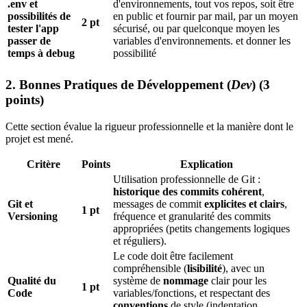
.env et
d'environnements, tout vos repos, soit être
possibilités de
en public et fournir par mail, par un moyen
2 pt
tester l'app
sécurisé, ou par quelconque moyen les
passer de
variables d'environnements. et donner les
temps à debug
possibilité
2. Bonnes Pratiques de Développement (
Dev
) (3
points)
Cette section évalue la rigueur professionnelle et la manière dont le
projet est mené.
Critère
Points
Explication
Utilisation professionnelle de Git :
historique des commits cohérent
,
Git et
messages de commit
explicites et clairs
,
1 pt
Versioning
fréquence et granularité des commits
appropriées (petits changements logiques
et réguliers).
Le code doit être facilement
compréhensible (
lisibilité
), avec un
Qualité du
système de
nommage
clair pour les
1 pt
Code
variables/fonctions, et respectant des
conventions
de style (indentation,