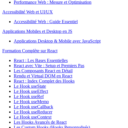
Performance Web : Mesure et Optimisation
Accessibilité Web et UI/UX
Accessibilité Web : Guide Essentiel
Applications Mobiles et Desktop en JS
Applications Desktop & Mobile avec JavaScript
Formation Complète sur React
React : Les Bases Essentielles
React avec Vite : Setup et Premiers Pas
Les Composants React en Détail
Rendu et Virtual DOM en React
React : Index Complet des Hooks
Le Hook useState
Le Hook useEffect
Le Hook useRef
Le Hook useMemo
Le Hook useCallback
Le Hook useReducer
Le Hook useContext
Les Hooks Avancés de React
Les Custom Hooks (Hooks Personnalisés)