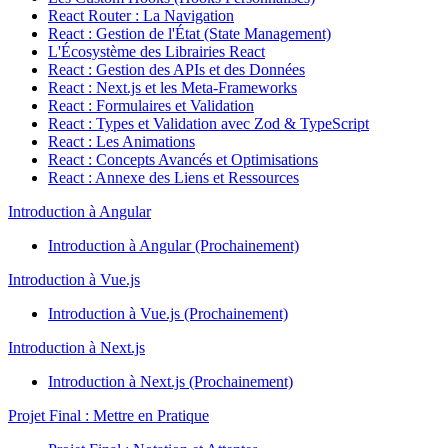
React Router : La Navigation
React : Gestion de l'État (State Management)
L'Écosystème des Librairies React
React : Gestion des APIs et des Données
React : Next.js et les Meta-Frameworks
React : Formulaires et Validation
React : Types et Validation avec Zod & TypeScript
React : Les Animations
React : Concepts Avancés et Optimisations
React : Annexe des Liens et Ressources
Introduction à Angular
Introduction à Angular (Prochainement)
Introduction à Vue.js
Introduction à Vue.js (Prochainement)
Introduction à Next.js
Introduction à Next.js (Prochainement)
Projet Final : Mettre en Pratique