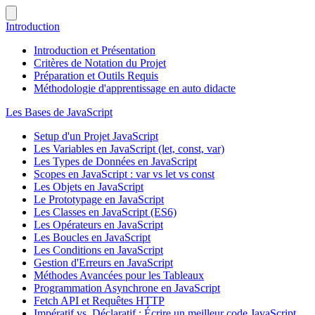
Introduction
Introduction et Présentation
Critères de Notation du Projet
Préparation et Outils Requis
Méthodologie d'apprentissage en auto didacte
Les Bases de JavaScript
Setup d'un Projet JavaScript
Les Variables en JavaScript (let, const, var)
Les Types de Données en JavaScript
Scopes en JavaScript : var vs let vs const
Les Objets en JavaScript
Le Prototypage en JavaScript
Les Classes en JavaScript (ES6)
Les Opérateurs en JavaScript
Les Boucles en JavaScript
Les Conditions en JavaScript
Gestion d'Erreurs en JavaScript
Méthodes Avancées pour les Tableaux
Programmation Asynchrone en JavaScript
Fetch API et Requêtes HTTP
Impératif vs. Déclaratif : Écrire un meilleur code JavaScript