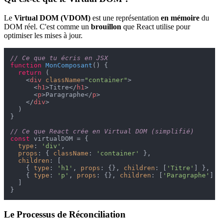
Le
Virtual DOM (VDOM)
est une représentation
en mémoire
du
DOM réel. C'est comme un
brouillon
que React utilise pour
optimiser les mises à jour.
// Ce que tu écris en JSX
function
MonComposant
(
) {

return
 (

<
div
className
=
"container"
>
<
h1
>
Titre
</
h1
>
<
p
>
Paragraphe
</
p
>
</
div
>
  )

}

// Ce que React crée en Virtual DOM (simplifié)
const
 virtualDOM = {

type
: 
'div'
,

props
: { 
className
: 
'container'
 },

children
: [

    { 
type
: 
'h1'
, 
props
: {}, 
children
: [
'Titre'
] },

    { 
type
: 
'p'
, 
props
: {}, 
children
: [
'Paragraphe'
] }
  ]

Le Processus de Réconciliation