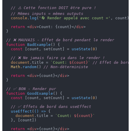
// ⚠️ Cette fonction DOIT être pure !
// Mêmes inputs = mêmes outputs
console
.
log
(
'🔄 Render appelé avec count ='
, count)

return
<
div
>
Count: {count}
</
div
>
}

// ❌ MAUVAIS - Effet de bord pendant le render
function
BadExample
(
) {

const
 [count, setCount] = 
useState
(
0
)

// ❌ Ne jamais faire ça dans le render !
document
.
title
 = 
`Count: 
${count}
`
// Effet de bord
Math
.
random
() 
// Non-déterministe
return
<
div
>
{count}
</
div
>
}

// ✅ BON - Render pur
function
GoodExample
(
) {

const
 [count, setCount] = 
useState
(
0
)

// ✅ Effets de bord dans useEffect
useEffect
(
() =>
 {

document
.
title
 = 
`Count: 
${count}
`
  }, [count])

return
<
div
>
{count}
</
div
>