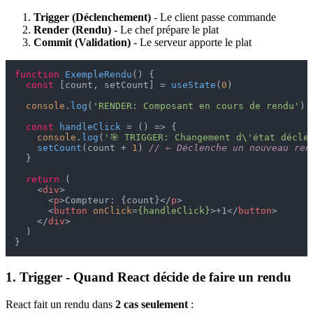
Trigger (Déclenchement)
- Le client passe commande
Render (Rendu)
- Le chef prépare le plat
Commit (Validation)
- Le serveur apporte le plat
function
ExempleRendu
(
) {

const
 [count, setCount] = 
useState
(
0
)

console
.
log
(
'RENDER: Composant en cours de rendu'
)

const
handleClick
 = (
) => {

console
.
log
(
'🎯 TRIGGER: Changement d\'état décle
setCount
(count + 
1
) 
// ← Déclenche un nouveau ren
  }

return
 (

<
div
>
<
p
>
Compteur: {count}
</
p
>
<
button
onClick
=
{handleClick}
>
+1
</
button
>
</
div
>
  )

1. Trigger - Quand React décide de faire un rendu
React fait un rendu dans
2 cas seulement
: