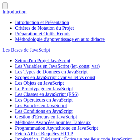
Introduction
Introduction et Présentation
Critères de Notation du Projet
Préparation et Outils Requis
Méthodologie d'apprentissage en auto didacte
Les Bases de JavaScript
Setup d'un Projet JavaScript
Les Variables en JavaScript (let, const, var)
Les Types de Données en JavaScript
Scopes en JavaScript : var vs let vs const
Les Objets en JavaScript
Le Prototypage en JavaScript
Les Classes en JavaScript (ES6)
Les Opérateurs en JavaScript
Les Boucles en JavaScript
Les Conditions en JavaScript
Gestion d'Erreurs en JavaScript
Méthodes Avancées pour les Tableaux
Programmation Asynchrone en JavaScript
Fetch API et Requêtes HTTP
Impératif vs. Déclaratif : Écrire un meilleur code JavaScript