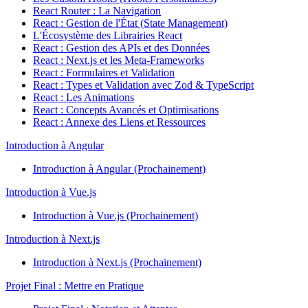
React Router : La Navigation
React : Gestion de l'État (State Management)
L'Écosystème des Librairies React
React : Gestion des APIs et des Données
React : Next.js et les Meta-Frameworks
React : Formulaires et Validation
React : Types et Validation avec Zod & TypeScript
React : Les Animations
React : Concepts Avancés et Optimisations
React : Annexe des Liens et Ressources
Introduction à Angular
Introduction à Angular (Prochainement)
Introduction à Vue.js
Introduction à Vue.js (Prochainement)
Introduction à Next.js
Introduction à Next.js (Prochainement)
Projet Final : Mettre en Pratique