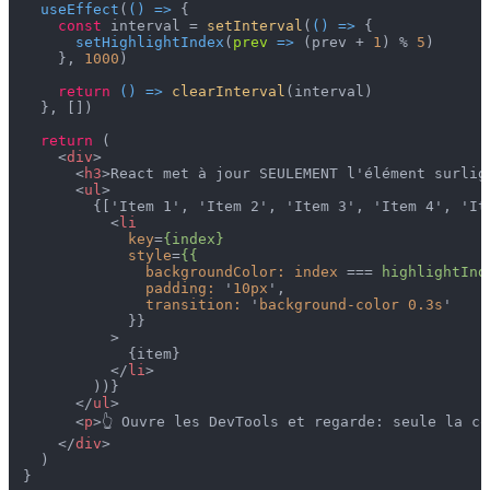
useEffect
(
() =>
 {

const
 interval = 
setInterval
(
() =>
 {

setHighlightIndex
(
prev
 =>
 (prev + 
1
) % 
5
)

    }, 
1000
)

return
() =>
clearInterval
(interval)

  }, [])

return
 (

<
div
>
<
h3
>
React met à jour SEULEMENT l'élément surlig
<
ul
>
        {['Item 1', 'Item 2', 'Item 3', 'Item 4', 'Ite
<
li
key
=
{index}
style
=
{{
backgroundColor:
index
 === 
highlightInd
padding:
 '
10px
',

transition:
 '
background-color
0.3s
'

            }}

          >
            {item}

</
li
>
        ))}

</
ul
>
<
p
>
👆 Ouvre les DevTools et regarde: seule la c
</
div
>
  )
