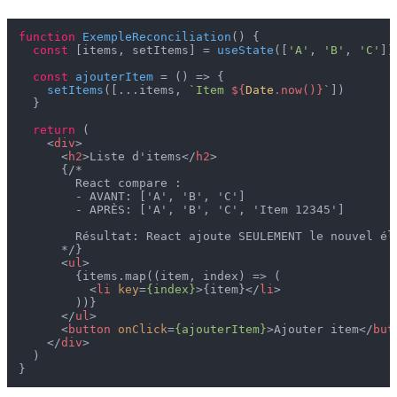
function
ExempleReconciliation
(
) {

const
 [items, setItems] = 
useState
([
'A'
, 
'B'
, 
'C'
])

const
ajouterItem
 = (
) => {

setItems
([...items, 
`Item 
${
Date
.now()}
`
])

  }

return
 (

<
div
>
<
h2
>
Liste d'items
</
h2
>
      {/*

        React compare :

        - AVANT: ['A', 'B', 'C']

        - APRÈS: ['A', 'B', 'C', 'Item 12345']

        Résultat: React ajoute SEULEMENT le nouvel élé
      */}

<
ul
>
        {items.map((item, index) => (

<
li
key
=
{index}
>
{item}
</
li
>
        ))}

</
ul
>
<
button
onClick
=
{ajouterItem}
>
Ajouter item
</
but
</
div
>
  )
