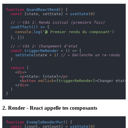
function
QuandReactRend
(
) {

const
 [state, setState] = 
useState
(
0
)

// ✅ CAS 1: Rendu initial (première fois)
useEffect
(
() =>
 {

console
.
log
(
'🎬 Premier rendu du composant'
)

  }, [])

// ✅ CAS 2: Changement d'état
const
triggerReRender
 = (
) => {

setState
(state + 
1
) 
// ← Déclenche un re-rendu
  }

return
 (

<
div
>
<
p
>
State: {state}
</
p
>
<
button
onClick
=
{triggerReRender}
>
Changer état
<
</
div
>
  )

2. Render - React appelle tes composants
function
ExempleRenderPur
(
) {

const
 [count, setCount] = 
useState
(
0
)
