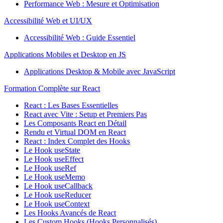
Performance Web : Mesure et Optimisation
Accessibilité Web et UI/UX
Accessibilité Web : Guide Essentiel
Applications Mobiles et Desktop en JS
Applications Desktop & Mobile avec JavaScript
Formation Complète sur React
React : Les Bases Essentielles
React avec Vite : Setup et Premiers Pas
Les Composants React en Détail
Rendu et Virtual DOM en React
React : Index Complet des Hooks
Le Hook useState
Le Hook useEffect
Le Hook useRef
Le Hook useMemo
Le Hook useCallback
Le Hook useReducer
Le Hook useContext
Les Hooks Avancés de React
Les Custom Hooks (Hooks Personnalisés)