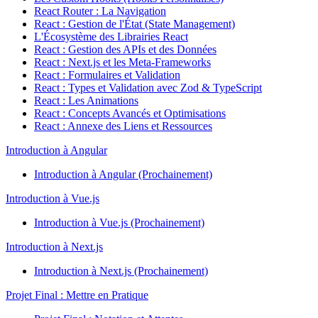
React Router : La Navigation
React : Gestion de l'État (State Management)
L'Écosystème des Librairies React
React : Gestion des APIs et des Données
React : Next.js et les Meta-Frameworks
React : Formulaires et Validation
React : Types et Validation avec Zod & TypeScript
React : Les Animations
React : Concepts Avancés et Optimisations
React : Annexe des Liens et Ressources
Introduction à Angular
Introduction à Angular (Prochainement)
Introduction à Vue.js
Introduction à Vue.js (Prochainement)
Introduction à Next.js
Introduction à Next.js (Prochainement)
Projet Final : Mettre en Pratique