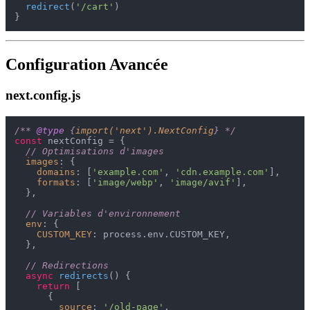
redirect
(
'/cart'
)

Configuration Avancée
next.config.js
/** 
@type
 {
import('next').NextConfig
} */
const
 nextConfig = {

// Optimisations d'images
images
: {

domains
: [
'example.com'
, 
'cdn.example.com'
],

formats
: [
'image/webp'
, 
'image/avif'
],

  },

// Variables d'environnement
env
: {

CUSTOM_KEY
: process.
env
.
CUSTOM_KEY
,

  },

// Redirections
async
redirects
(
) {

return
 [

      {

source
: 
'/old-page'
,
