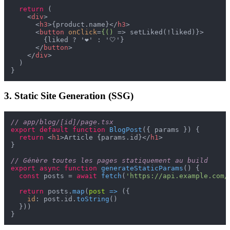
return
 (

<
div
>
<
h3
>
{product.name}
</
h3
>
<
button
onClick
=
{()
 =>
 setLiked(!liked)}>

        {liked ? '❤️' : '🤍'}

</
button
>
</
div
>
  )

3. Static Site Generation (SSG)
// app/blog/[id]/page.tsx
export
default
function
BlogPost
(
{ params }
) {

return
<
h1
>
Article {params.id}
</
h1
>
}

// Génère toutes les pages statiquement au build
export
async
function
generateStaticParams
(
) {

const
 posts = 
await
fetch
(
'https://api.example.com/
return
 posts.
map
(
post
 =>
 ({

id
: post.
id
.
toString
()

  }))
