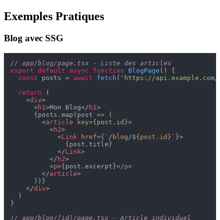
Exemples Pratiques
Blog avec SSG
// app/blog/page.tsx - Liste des articles
export
default
async
function
BlogPage
(
) {

const
 posts = 
await
fetch
(
'https://api.example.com/
return
 (

<
div
>
<
h1
>
Mon Blog
</
h1
>
      {posts.map(post => (

<
article
key
=
{post.id}
>
<
h2
>
<
Link
href
=
{
`/
blog
/${
post.id
}`}>
              {post.title}

</
Link
>
</
h2
>
<
p
>
{post.excerpt}
</
p
>
</
article
>
      ))}

</
div
>
  )

}

// app/blog/[id]/page.tsx - Article individuel