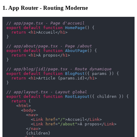
1. App Router - Routing Moderne
// app/page.tsx - Page d'accueil
export
default
function
HomePage
(
) {

return
<
h1
>
Accueil
</
h1
>
}

// app/about/page.tsx - Page /about
export
default
function
AboutPage
(
) {

return
<
h1
>
À propos
</
h1
>
}

// app/blog/[id]/page.tsx - Route dynamique
export
default
function
BlogPost
(
{ params }
) {

return
<
h1
>
Article {params.id}
</
h1
>
}

// app/layout.tsx - Layout global
export
default
function
RootLayout
(
{ children }
) {

return
 (

<
html
>
<
body
>
<
nav
>
<
Link
href
=
"/"
>
Accueil
</
Link
>
<
Link
href
=
"/about"
>
À propos
</
Link
>
</
nav
>
        {children}
