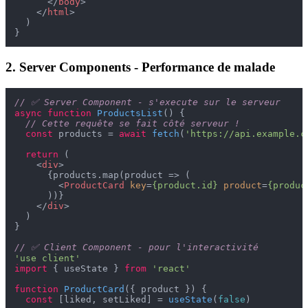
</
body
>
</
html
>
  )

2. Server Components - Performance de malade
// ✅ Server Component - s'execute sur le serveur
async
function
ProductsList
(
) {

// Cette requête se fait côté serveur !
const
 products = 
await
fetch
(
'https://api.example.c
return
 (

<
div
>
      {products.map(product => (

<
ProductCard
key
=
{product.id}
product
=
{produc
      ))}

</
div
>
  )

}

// ✅ Client Component - pour l'interactivité
'use client'
import
 { useState } 
from
'react'
function
ProductCard
(
{ product }
) {

const
 [liked, setLiked] = 
useState
(
false
)
