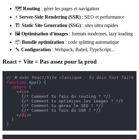
🗺️
Routing
: gérer les pages et navigation
⚡
Server-Side Rendering (SSR)
: SEO et performance
🏗️
Static Site Generation (SSG)
: sites ultra rapides
🖼️
Optimisation d'images
: formats modernes, lazy loading
📦
Bundle optimization
: code splitting automatique
🔧
Configuration
: Webpack, Babel, TypeScript...
React + Vite = Pas assez pour la prod
// ❌ Avec React/Vite classique - tu dois tout faire à
function
App
(
) {

return
 (

<
div
>
      {/* Comment tu fais du routing ? */}

      {/* Comment tu optimises les images ? */}

      {/* Comment tu gères le SEO ? */}

      {/* Comment tu fais du SSR ? */}

</
div
>
  )
