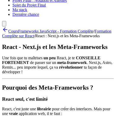
Projet Final : Notation et Attentes
Sujet du Projet Final
Ma stack
Dernière chance
Cours
Frameworks JavaScript - Formation Complète
/
Formation
Complète sur React
/
React : Next.js et les Meta-Frameworks
React - Next.js et les Meta-Frameworks
Une fois que tu maîtrises
un peu
React, je te
CONSEILLE
FORTEMENT
de passer sur un
meta-framework
. Next.js, Astro,
Remix... peu importe lequel, ça va
révolutionner
ta façon de
développer !
Pourquoi des Meta-Frameworks ?
React seul, c'est limité
React, c'est juste une
librairie
pour créer des interfaces. Mais pour
une
vraie
application web, il te faut :