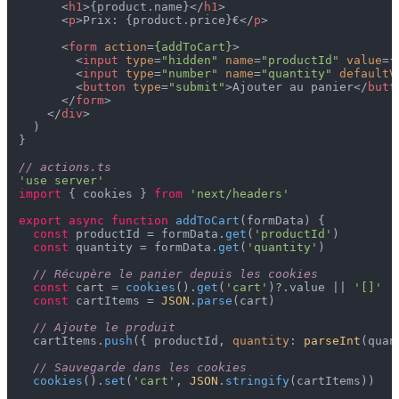
<
h1
>
{product.name}
</
h1
>
<
p
>
Prix: {product.price}€
</
p
>
<
form
action
=
{addToCart}
>
<
input
type
=
"hidden"
name
=
"productId"
value
=
{
<
input
type
=
"number"
name
=
"quantity"
defaultV
<
button
type
=
"submit"
>
Ajouter au panier
</
butt
</
form
>
</
div
>
  )

}

// actions.ts
'use server'
import
 { cookies } 
from
'next/headers'
export
async
function
addToCart
(
formData
) {

const
 productId = formData.
get
(
'productId'
)

const
 quantity = formData.
get
(
'quantity'
)

// Récupère le panier depuis les cookies
const
 cart = 
cookies
().
get
(
'cart'
)?.
value
 || 
'[]'
const
 cartItems = 
JSON
.
parse
(cart)

// Ajoute le produit
  cartItems.
push
({ productId, 
quantity
: 
parseInt
(quan
// Sauvegarde dans les cookies
cookies
().
set
(
'cart'
, 
JSON
.
stringify
(cartItems))
