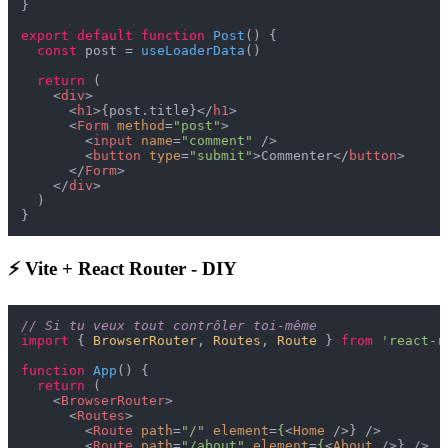
}

export
default
function
Post
(
) {

const
 post = 
useLoaderData
()

return
 (

<
div
>
<
h1
>
{post.title}
</
h1
>
<
Form
method
=
"post"
>
<
input
name
=
"comment"
 />
<
button
type
=
"submit"
>
Commenter
</
button
>
</
Form
>
</
div
>
  )

⚡ Vite + React Router - DIY
// Si tu veux tout contrôler toi-même
import
 { 
BrowserRouter
, 
Routes
, 
Route
 } 
from
'react-r
function
App
(
) {

return
 (

<
BrowserRouter
>
<
Routes
>
<
Route
path
=
"/"
element
=
{
<
Home
 />
} />

<
Route
path
=
"/about"
element
=
{
<
About
 />
} />
