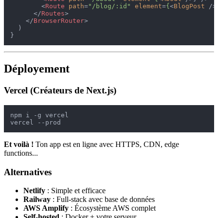
<
Route
path
=
"/blog/:id"
element
=
{
<
BlogPost
 />
</
Routes
>
</
BrowserRouter
>
  )

Déployement
Vercel (Créateurs de Next.js)
npm i -g vercel

Et voilà !
Ton app est en ligne avec HTTPS, CDN, edge
functions...
Alternatives
Netlify
: Simple et efficace
Railway
: Full-stack avec base de données
AWS Amplify
: Écosystème AWS complet
Self-hosted
: Docker + votre serveur