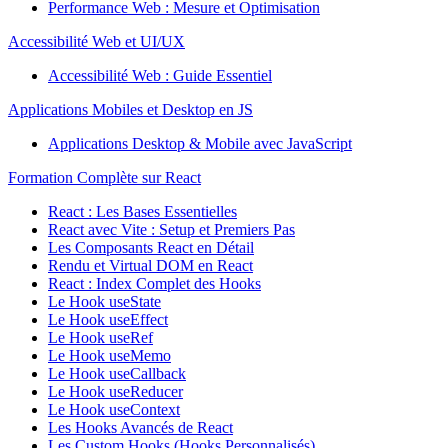
Performance Web : Mesure et Optimisation
Accessibilité Web et UI/UX
Accessibilité Web : Guide Essentiel
Applications Mobiles et Desktop en JS
Applications Desktop & Mobile avec JavaScript
Formation Complète sur React
React : Les Bases Essentielles
React avec Vite : Setup et Premiers Pas
Les Composants React en Détail
Rendu et Virtual DOM en React
React : Index Complet des Hooks
Le Hook useState
Le Hook useEffect
Le Hook useRef
Le Hook useMemo
Le Hook useCallback
Le Hook useReducer
Le Hook useContext
Les Hooks Avancés de React
Les Custom Hooks (Hooks Personnalisés)