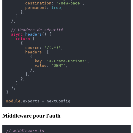
destination
: 
'/new-page'
,

permanent
: 
true
,

      },

    ]

  },

// Headers de sécurité
async
headers
(
) {

return
 [

      {

source
: 
'/(.*)'
,

headers
: [

          {

key
: 
'X-Frame-Options'
,

value
: 
'DENY'
,

          },

        ],

      },

    ]

  },

}

module
.
exports
Middleware pour l'auth
// middleware.ts