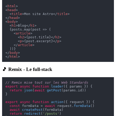
<
html
>
<
head
>
<
title
>
Mon site Astro
</
title
>
</
head
>
<
body
>
<
h1
>
Blog
</
h1
>
  {posts.map(post => (

<
article
>
<
h2
>
{post.title}
</
h2
>
<
p
>
{post.excerpt}
</
p
>
</
article
>
</
body
>
</
html
>
🎵 Remix - Le full-stack
// Remix mise tout sur les Web Standards
export
async
function
loader
(
{ params }
) {

return
json
(
await
getPost
(params.
id
))

}

export
async
function
action
(
{ request }
) {

const
 formData = 
await
 request.
formData
()

await
createPost
(formData)

return
redirect
(
'/posts'
)
