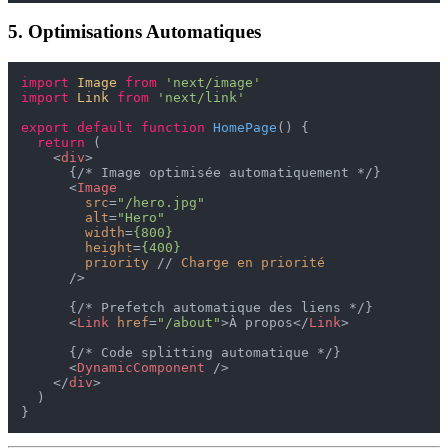
5. Optimisations Automatiques
import
Image
from
'next/image'
import
Link
from
'next/link'
export
default
function
HomePage
(
) {

return
 (

<
div
>
      {/* Image optimisée automatiquement */}

<
Image
src
=
"/hero.jpg"
alt
=
"Hero"
width
=
{800}
height
=
{400}
priority
 // 
Charge
en
priorité
      />
      {/* Prefetch automatique des liens */}

<
Link
href
=
"/about"
>
À propos
</
Link
>
      {/* Code splitting automatique */}

<
DynamicComponent
 />
</
div
>
  )
