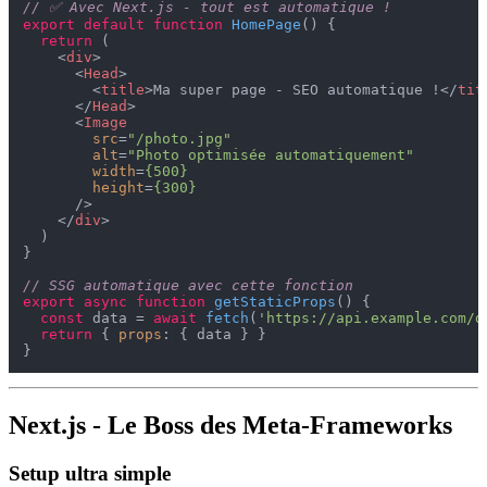
// ✅ Avec Next.js - tout est automatique !
export
default
function
HomePage
(
) {

return
 (

<
div
>
<
Head
>
<
title
>
Ma super page - SEO automatique !
</
tit
</
Head
>
<
Image
src
=
"/photo.jpg"
alt
=
"Photo optimisée automatiquement"
width
=
{500}
height
=
{300}
      />
</
div
>
  )

}

// SSG automatique avec cette fonction
export
async
function
getStaticProps
(
) {

const
 data = 
await
fetch
(
'https://api.example.com/d
return
 { 
props
: { data } }

Next.js - Le Boss des Meta-Frameworks
Setup ultra simple