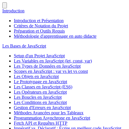
Introduction
Introduction et Présentation
Critères de Notation du Projet
Préparation et Outils Requis
Méthodologie d'apprentissage en auto didacte
Les Bases de JavaScript
Setup d'un Projet JavaScript
Les Variables en JavaScript (let, const, var)
Les Types de Données en JavaScript
Scopes en JavaScript : var vs let vs const
Les Objets en JavaScript
Le Prototypage en JavaScript
Les Classes en JavaScript (ES6)
Les Opérateurs en JavaScript
Les Boucles en JavaScript
Les Conditions en JavaScript
Gestion d'Erreurs en JavaScript
Méthodes Avancées pour les Tableaux
Programmation Asynchrone en JavaScript
Fetch API et Requêtes HTTP
Impératif vs. Déclaratif : Écrire un meilleur code JavaScript