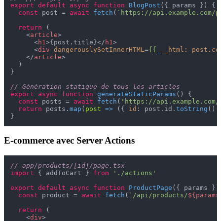
export
default
async
function
BlogPost
(
{ params }
) {

const
 post = 
await
fetch
(
`https://api.example.com/p
return
 (

<
article
>
<
h1
>
{post.title}
</
h1
>
<
div
dangerouslySetInnerHTML
=
{{
__html:
post.co
</
article
>
  )

}

// Génération statique de tous les articles
export
async
function
generateStaticParams
(
) {

const
 posts = 
await
fetch
(
'https://api.example.com/
return
 posts.
map
(
post
 =>
 ({ 
id
: post.
id
.
toString
() 
E-commerce avec Server Actions
// app/products/[id]/page.tsx
import
 { addToCart } 
from
'./actions'
export
default
async
function
ProductPage
(
{ params }
)
const
 product = 
await
fetch
(
`/api/products/
${params
return
 (

<
div
>