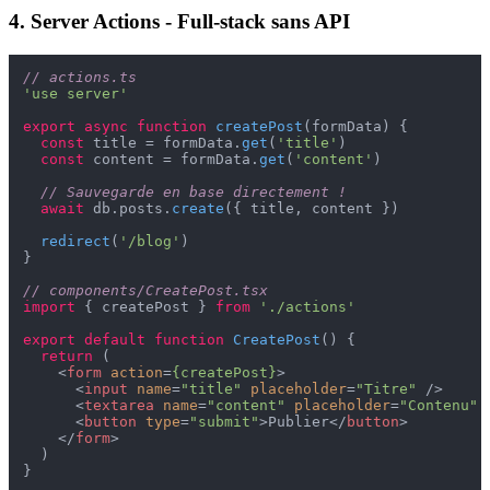
4. Server Actions - Full-stack sans API
// actions.ts
'use server'
export
async
function
createPost
(
formData
) {

const
 title = formData.
get
(
'title'
)

const
 content = formData.
get
(
'content'
)

// Sauvegarde en base directement !
await
 db.
posts
.
create
({ title, content })

redirect
(
'/blog'
)

}

// components/CreatePost.tsx
import
 { createPost } 
from
'./actions'
export
default
function
CreatePost
(
) {

return
 (

<
form
action
=
{createPost}
>
<
input
name
=
"title"
placeholder
=
"Titre"
 />
<
textarea
name
=
"content"
placeholder
=
"Contenu"
 
<
button
type
=
"submit"
>
Publier
</
button
>
</
form
>
  )
