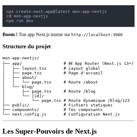
cd
 mon-app-nextjs

Boom !
Ton app Next.js tourne sur
http://localhost:3000
Structure du projet
mon-app-nextjs/

├── app/                 # 🆕 App Router (Next.js 13+)

│   ├── layout.tsx       # Layout global

│   ├── page.tsx         # Page d'accueil

│   ├── about/

│   │   └── page.tsx     # Route /about

│   └── blog/

│       ├── page.tsx     # Route /blog

│       └── [id]/

│           └── page.tsx # Route dynamique /blog/123

├── public/              # Fichiers statiques

├── components/          # Tes composants

Les Super-Pouvoirs de Next.js