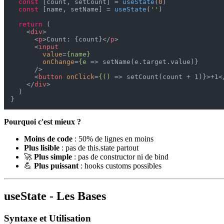
const
 [count, setCount] = 
useState
(
0
)

const
 [name, setName] = 
useState
(
''
)

return
 (

<
div
>
<
p
>
Count: {count}
</
p
>
<
input
value
=
{name}
onChange
=
{e
 =>
 setName(e.target.value)}

      />

<
button
onClick
=
{()
 =>
 setCount(count + 1)}>+1
<
</
div
>
  )

Pourquoi c'est mieux ?
Moins de code
: 50% de lignes en moins
Plus lisible
: pas de this.state partout
🚀
Plus simple
: pas de constructor ni de bind
💪
Plus puissant
: hooks customs possibles
useState - Les Bases
Syntaxe et Utilisation