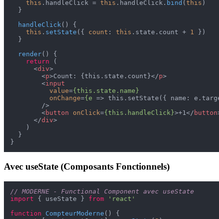
this
.
handleClick
 = 
this
.
handleClick
.
bind
(
this
)

  }

handleClick
(
) {

this
.
setState
({ 
count
: 
this
.
state
.
count
 + 
1
 })

  }

render
(
) {

return
 (

<
div
>
<
p
>
Count: {this.state.count}
</
p
>
<
input
value
=
{this.state.name}
onChange
=
{e
 =>
 this.setState({ name: e.targe
        />

<
button
onClick
=
{this.handleClick}
>
+1
</
button
</
div
>
    )

  }

Avec useState (Composants Fonctionnels)
// MODERNE - Functional Component avec useState
import
 { useState } 
from
'react'
function
CompteurModerne
(
) {
