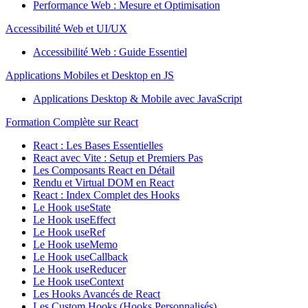
Performance Web : Mesure et Optimisation
Accessibilité Web et UI/UX
Accessibilité Web : Guide Essentiel
Applications Mobiles et Desktop en JS
Applications Desktop & Mobile avec JavaScript
Formation Complète sur React
React : Les Bases Essentielles
React avec Vite : Setup et Premiers Pas
Les Composants React en Détail
Rendu et Virtual DOM en React
React : Index Complet des Hooks
Le Hook useState
Le Hook useEffect
Le Hook useRef
Le Hook useMemo
Le Hook useCallback
Le Hook useReducer
Le Hook useContext
Les Hooks Avancés de React
Les Custom Hooks (Hooks Personnalisés)