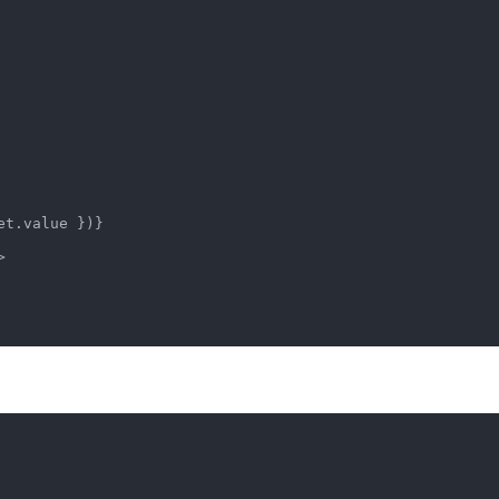
t.value })}

>