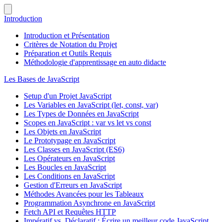
Introduction
Introduction et Présentation
Critères de Notation du Projet
Préparation et Outils Requis
Méthodologie d'apprentissage en auto didacte
Les Bases de JavaScript
Setup d'un Projet JavaScript
Les Variables en JavaScript (let, const, var)
Les Types de Données en JavaScript
Scopes en JavaScript : var vs let vs const
Les Objets en JavaScript
Le Prototypage en JavaScript
Les Classes en JavaScript (ES6)
Les Opérateurs en JavaScript
Les Boucles en JavaScript
Les Conditions en JavaScript
Gestion d'Erreurs en JavaScript
Méthodes Avancées pour les Tableaux
Programmation Asynchrone en JavaScript
Fetch API et Requêtes HTTP
Impératif vs. Déclaratif : Écrire un meilleur code JavaScript