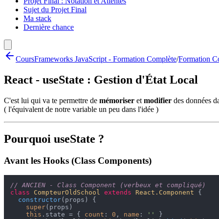
Projet Final : Notation et Attentes
Sujet du Projet Final
Ma stack
Dernière chance
Cours
Frameworks JavaScript - Formation Complète
/
Formation Co
React - useState : Gestion d'État Local
C'est lui qui va te permettre de
mémoriser
et
modifier
des données da
( l'équivalent de notre variable un peu dans l'idée )
Pourquoi useState ?
Avant les Hooks (Class Components)
// ANCIEN - Class Component (verbeux et compliqué)
class
CompteurOldSchool
extends
React.Component
 {

constructor
(
props
) {

super
(props)

this
.
state
 = { 
count
: 
0
, 
name
: 
''
 }
