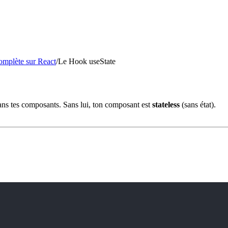
mplète sur React
/
Le Hook useState
ns tes composants. Sans lui, ton composant est
stateless
(sans état).