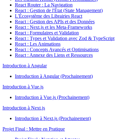
React Router : La Navigation
React : Gestion de l'État (State Management)
L'Écosystème des Librairies React
React : Gestion des APIs et des Données
React : Next.js et les Meta-Frameworks
React : Formulaires et Validation
React : Types et Validation avec Zod & TypeScript
React : Les Animations
React : Concepts Avancés et Optimisations
React : Annexe des Liens et Ressources
Introduction à Angular
Introduction à Angular (Prochainement)
Introduction à Vue.js
Introduction à Vue.js (Prochainement)
Introduction à Next.js
Introduction à Next.js (Prochainement)
Projet Final : Mettre en Pratique