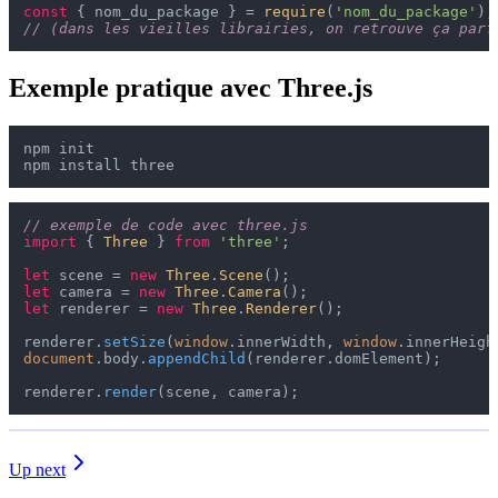
const
 { nom_du_package } = 
require
(
'nom_du_package'
);
// (dans les vieilles librairies, on retrouve ça parf
Exemple pratique avec Three.js
npm init 

// exemple de code avec three.js
import
 { 
Three
 } 
from
'three'
;

let
 scene = 
new
Three
.
Scene
let
 camera = 
new
Three
.
Camera
let
 renderer = 
new
Three
.
Renderer
();

renderer.
setSize
(
window
.
innerWidth
, 
window
.
innerHeigh
document
.
body
.
appendChild
(renderer.
domElement
);

renderer.
render
Up next