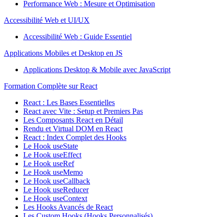
Performance Web : Mesure et Optimisation
Accessibilité Web et UI/UX
Accessibilité Web : Guide Essentiel
Applications Mobiles et Desktop en JS
Applications Desktop & Mobile avec JavaScript
Formation Complète sur React
React : Les Bases Essentielles
React avec Vite : Setup et Premiers Pas
Les Composants React en Détail
Rendu et Virtual DOM en React
React : Index Complet des Hooks
Le Hook useState
Le Hook useEffect
Le Hook useRef
Le Hook useMemo
Le Hook useCallback
Le Hook useReducer
Le Hook useContext
Les Hooks Avancés de React
Les Custom Hooks (Hooks Personnalisés)