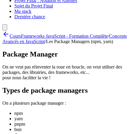
Projet Final : Notation et Attentes
Sujet du Projet Final
Ma stack
Dernière chance
Cours
Frameworks JavaScript - Formation Complète
/
Concepts
Avancés en JavaScript
/
Les Package Managers (npm, yarn)
Package Manager
On ne veut pas réinventer la roue en boucle, on veut utiliser des
packages, des librairies, des frameworks, etc...
pour nous faciliter la vie !
Types de package managers
On a plusieurs package manager :
npm
yarn
pnpm
bun