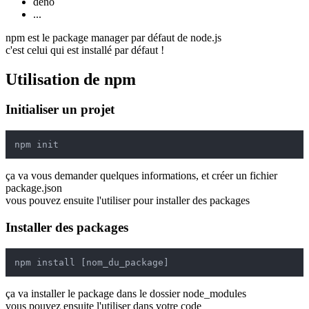
deno
...
npm est le package manager par défaut de node.js
c'est celui qui est installé par défaut !
Utilisation de npm
Initialiser un projet
ça va vous demander quelques informations, et créer un fichier
package.json
vous pouvez ensuite l'utiliser pour installer des packages
Installer des packages
ça va installer le package dans le dossier node_modules
vous pouvez ensuite l'utiliser dans votre code