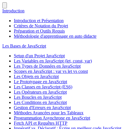
Introduction
Introduction et Présentation
Critères de Notation du Projet
Préparation et Outils Requis
Méthodologie d'apprentissage en auto didacte
Les Bases de JavaScript
Setup d'un Projet JavaScript
Les Variables en JavaScript (let, const, var)
Les Types de Données en JavaScript
Scopes en JavaScript : var vs let vs const
Les Objets en JavaScript
Le Prototypage en JavaScript
Les Classes en JavaScript (ES6)
Les Opérateurs en JavaScript
Les Boucles en JavaScript
Les Conditions en JavaScript
Gestion d'Erreurs en JavaScript
Méthodes Avancées pour les Tableaux
Programmation Asynchrone en JavaScript
Fetch API et Requêtes HTTP
Impératif vs. Déclaratif : Écrire un meilleur code JavaScript