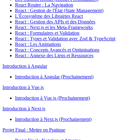
React Router : La Navigation
React : Gestion de l'État (State Management)
L'Écosystème des Librairies React
React : Gestion des APIs et des Données
React : Next.js et les Meta-Frameworks
React : Formulaires et Validation
React : Types et Validation avec Zod & TypeScript
React : Les Animations
React : Concepts Avancés et Optimisations
React : Annexe des Liens et Ressources
Introduction à Angular
Introduction à Angular (Prochainement)
Introduction à Vue.js
Introduction à Vue.js (Prochainement)
Introduction à Next.js
Introduction à Next.js (Prochainement)
Projet Final : Mettre en Pratique