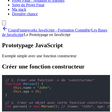
Projet Final : Notation et Attentes
Sujet du Projet Final
Ma stack
Dernière chance
Cours
Frameworks JavaScript - Formation Complète
/
Les Bases
de JavaScript
/
Le Prototypage en JavaScript
Prototypage JavaScript
Exemple simple avec une fonction constructeur
Créer une fonction constructeur
// 1. Créer une fonction -> de 'constructeur'
function
Person
(
) {

this
.
name
 = 
"John"
;

this
.
age
 = 
25
;

}

// 2. Créer un objet avec cette fonction constructeur
let
 person1 = 
new
Person
(); 
// {name: "John", age: 25