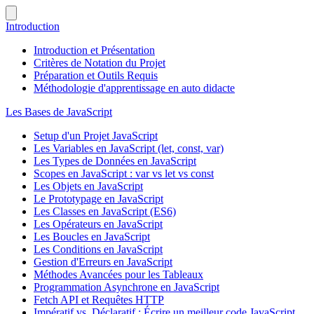
Introduction
Introduction et Présentation
Critères de Notation du Projet
Préparation et Outils Requis
Méthodologie d'apprentissage en auto didacte
Les Bases de JavaScript
Setup d'un Projet JavaScript
Les Variables en JavaScript (let, const, var)
Les Types de Données en JavaScript
Scopes en JavaScript : var vs let vs const
Les Objets en JavaScript
Le Prototypage en JavaScript
Les Classes en JavaScript (ES6)
Les Opérateurs en JavaScript
Les Boucles en JavaScript
Les Conditions en JavaScript
Gestion d'Erreurs en JavaScript
Méthodes Avancées pour les Tableaux
Programmation Asynchrone en JavaScript
Fetch API et Requêtes HTTP
Impératif vs. Déclaratif : Écrire un meilleur code JavaScript