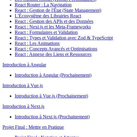
React Router : La Navigation
React : Gestion de l'État (State Management)
L'Écosystème des Librairies React
React : Gestion des APIs et des Données
React : Next.js et les Meta-Frameworks
React : Formulaires et Validation
React : Types et Validation avec Zod & TypeScript
React : Les Animations
React : Concepts Avancés et Optimisations
React : Annexe des Liens et Ressources
Introduction à Angular
Introduction à Angular (Prochainement)
Introduction à Vue.js
Introduction à Vue.js (Prochainement)
Introduction à Next.js
Introduction à Next.js (Prochainement)
Projet Final : Mettre en Pratique