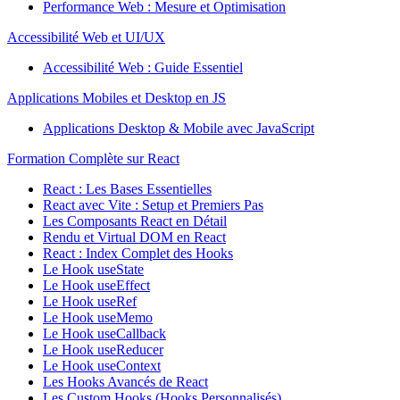
Performance Web : Mesure et Optimisation
Accessibilité Web et UI/UX
Accessibilité Web : Guide Essentiel
Applications Mobiles et Desktop en JS
Applications Desktop & Mobile avec JavaScript
Formation Complète sur React
React : Les Bases Essentielles
React avec Vite : Setup et Premiers Pas
Les Composants React en Détail
Rendu et Virtual DOM en React
React : Index Complet des Hooks
Le Hook useState
Le Hook useEffect
Le Hook useRef
Le Hook useMemo
Le Hook useCallback
Le Hook useReducer
Le Hook useContext
Les Hooks Avancés de React
Les Custom Hooks (Hooks Personnalisés)