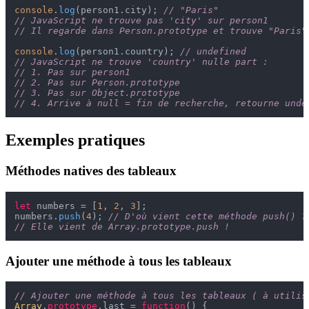
console
.
log
(person1.
city
); 
// "Paris" 
// JavaScript ne trouve pas 'city' sur person1
// Il regarde dans Person.prototype et trouve "Paris"
console
.
log
(person1.
country
); 
// undefined
// JavaScript ne trouve 'country' nulle part :
// 1. Pas sur person1
// 2. Pas sur Person.prototype  
// 3. Pas sur Object.prototype
// 4. Arrive à null = fin de recherche, retourne unde
Exemples pratiques
Méthodes natives des tableaux
let
 numbers = [
1
, 
2
, 
3
];

numbers.
push
(
4
); 
// D'où vient cette méthode push() ?
// Elle vient de Array.prototype.push !
Ajouter une méthode à tous les tableaux
// Ajouter une méthode à tous les tableaux ( à utilis
Array
.
prototype
.
last
 = 
function
(
) {
