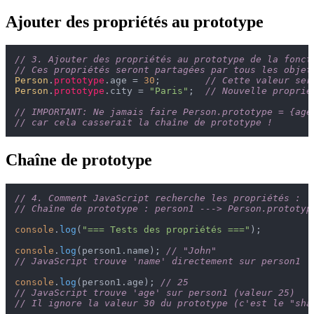
Ajouter des propriétés au prototype
// 3. Ajouter des propriétés au prototype de la fonct
// Ces propriétés seront partagées par tous les objet
Person
.
prototype
.
age
 = 
30
;        
// Cette valeur ser
Person
.
prototype
.
city
 = 
"Paris"
;  
// Nouvelle proprié
// IMPORTANT: Ne jamais faire Person.prototype = {age
// car cela casserait la chaîne de prototype !
Chaîne de prototype
// 4. Comment JavaScript recherche les propriétés :
// Chaîne de prototype : person1 ---> Person.prototyp
console
.
log
(
"=== Tests des propriétés ==="
);

console
.
log
(person1.
name
); 
// "John"
// JavaScript trouve 'name' directement sur person1
console
.
log
(person1.
age
); 
// 25
// JavaScript trouve 'age' sur person1 (valeur 25)
// Il ignore la valeur 30 du prototype (c'est le "sha