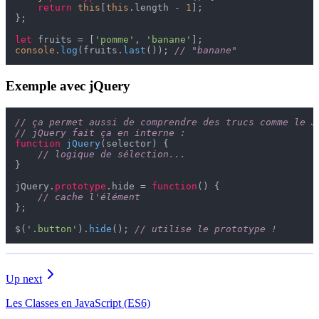
return
this
[
this
.
length
 - 
1
];

};

let
 fruits = [
'pomme'
, 
'banane'
console
.
log
(fruits.
last
()); 
// "banane"
Exemple avec jQuery
// ça permet aussi de comprendre des trucs comme le J
// jQuery fait ça en interne :
function
jQuery
(
selector
) {

// logique de sélection...
}

jQuery.
prototype
.
hide
 = 
function
(
) {

// cache l'élément
};

$(
'.button'
).
hide
(); 
// utilise le prototype !
Up next
Les Classes en JavaScript (ES6)