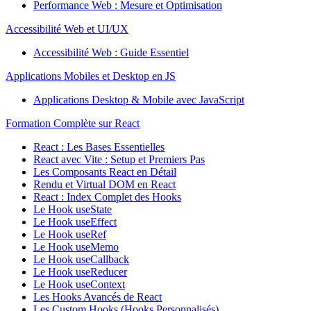
Performance Web : Mesure et Optimisation
Accessibilité Web et UI/UX
Accessibilité Web : Guide Essentiel
Applications Mobiles et Desktop en JS
Applications Desktop & Mobile avec JavaScript
Formation Complète sur React
React : Les Bases Essentielles
React avec Vite : Setup et Premiers Pas
Les Composants React en Détail
Rendu et Virtual DOM en React
React : Index Complet des Hooks
Le Hook useState
Le Hook useEffect
Le Hook useRef
Le Hook useMemo
Le Hook useCallback
Le Hook useReducer
Le Hook useContext
Les Hooks Avancés de React
Les Custom Hooks (Hooks Personnalisés)