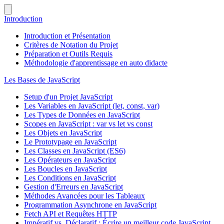
Introduction
Introduction et Présentation
Critères de Notation du Projet
Préparation et Outils Requis
Méthodologie d'apprentissage en auto didacte
Les Bases de JavaScript
Setup d'un Projet JavaScript
Les Variables en JavaScript (let, const, var)
Les Types de Données en JavaScript
Scopes en JavaScript : var vs let vs const
Les Objets en JavaScript
Le Prototypage en JavaScript
Les Classes en JavaScript (ES6)
Les Opérateurs en JavaScript
Les Boucles en JavaScript
Les Conditions en JavaScript
Gestion d'Erreurs en JavaScript
Méthodes Avancées pour les Tableaux
Programmation Asynchrone en JavaScript
Fetch API et Requêtes HTTP
Impératif vs. Déclaratif : Écrire un meilleur code JavaScript