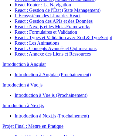
React Router : La Navigation
React : Gestion de l'État (State Management)
L'Écosystème des Librairies React
React : Gestion des APIs et des Données
React : Next.js et les Meta-Frameworks
React : Formulaires et Validation
React : Types et Validation avec Zod & TypeScript
React : Les Animations
React : Concepts Avancés et Optimisations
React : Annexe des Liens et Ressources
Introduction à Angular
Introduction à Angular (Prochainement)
Introduction à Vue.js
Introduction à Vue.js (Prochainement)
Introduction à Next.js
Introduction à Next.js (Prochainement)
Projet Final : Mettre en Pratique