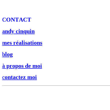
C
O
N
T
A
C
T
andy cinquin
mes réalisations
blog
à propos de moi
contactez moi