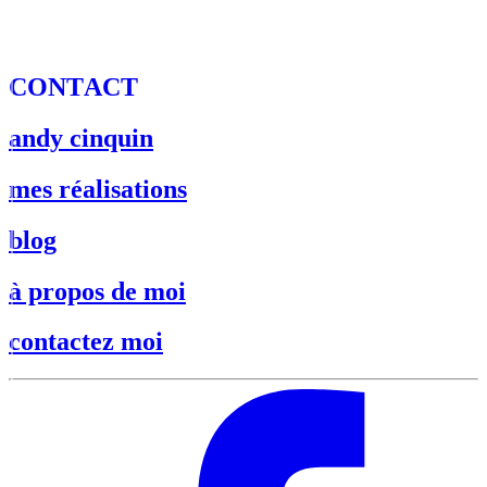
C
O
N
T
A
C
T
andy cinquin
mes réalisations
blog
à propos de moi
contactez moi