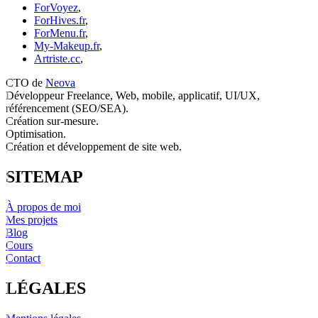
ForVoyez
,
ForHives.fr
,
ForMenu.fr
,
My-Makeup.fr
,
Artriste.cc
,
CTO de
Neova
Développeur Freelance, Web, mobile, applicatif, UI/UX,
référencement (SEO/SEA).
Création sur-mesure.
Optimisation.
Création et développement de site web.
SITEMAP
À propos de moi
Mes projets
Blog
Cours
Contact
LÉGALES