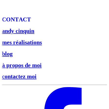
C
O
N
T
A
C
T
andy cinquin
mes réalisations
blog
à propos de moi
contactez moi