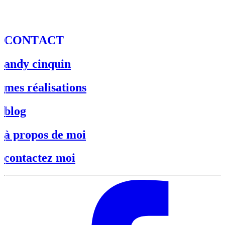
C
O
N
T
A
C
T
andy cinquin
mes réalisations
blog
à propos de moi
contactez moi