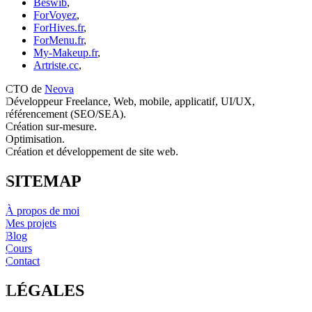
Beswib
,
ForVoyez
,
ForHives.fr
,
ForMenu.fr
,
My-Makeup.fr
,
Artriste.cc
,
CTO de
Neova
Développeur Freelance, Web, mobile, applicatif, UI/UX,
référencement (SEO/SEA).
Création sur-mesure.
Optimisation.
Création et développement de site web.
SITEMAP
À propos de moi
Mes projets
Blog
Cours
Contact
LÉGALES