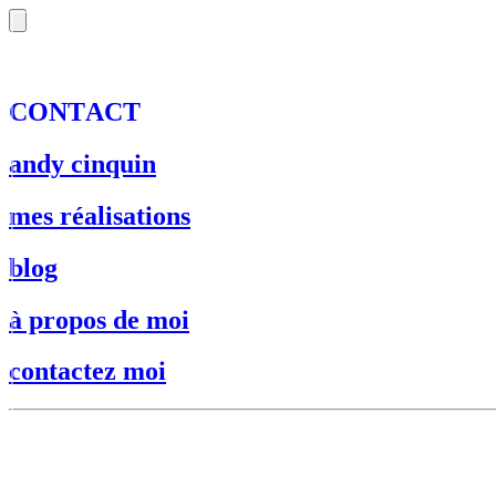
C
O
N
T
A
C
T
andy cinquin
mes réalisations
blog
à propos de moi
contactez moi