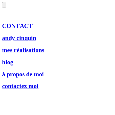
C
O
N
T
A
C
T
andy cinquin
mes réalisations
blog
à propos de moi
contactez moi