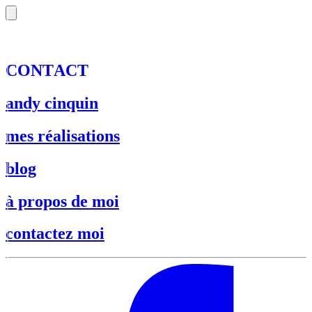
C
O
N
T
A
C
T
andy cinquin
mes réalisations
blog
à propos de moi
contactez moi