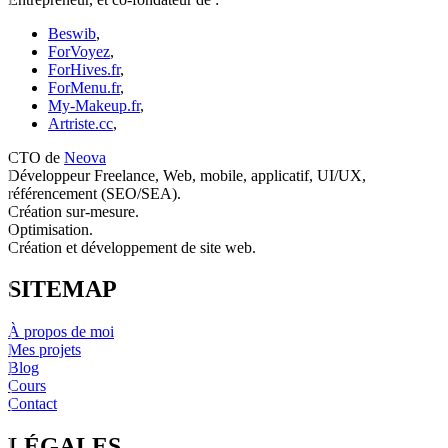
Beswib
,
ForVoyez
,
ForHives.fr
,
ForMenu.fr
,
My-Makeup.fr
,
Artriste.cc
,
CTO de
Neova
Développeur Freelance, Web, mobile, applicatif, UI/UX,
référencement (SEO/SEA).
Création sur-mesure.
Optimisation.
Création et développement de site web.
SITEMAP
À propos de moi
Mes projets
Blog
Cours
Contact
LÉGALES