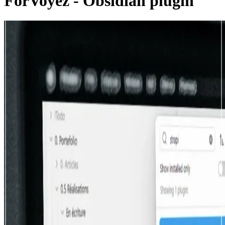
ForVoyez - Obsidian plugin