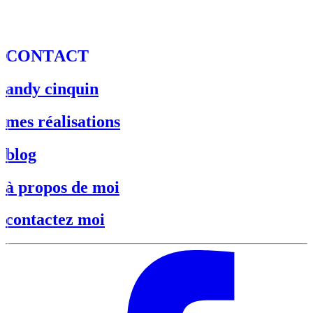
C
O
N
T
A
C
T
andy cinquin
mes réalisations
blog
à propos de moi
contactez moi