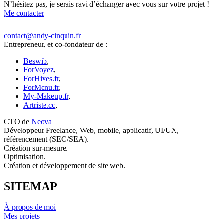
N’hésitez pas, je serais ravi d’échanger avec vous sur votre projet !
Me contacter
contact@andy-cinquin.fr
Entrepreneur, et co-fondateur de :
Beswib
,
ForVoyez
,
ForHives.fr
,
ForMenu.fr
,
My-Makeup.fr
,
Artriste.cc
,
CTO de
Neova
Développeur Freelance, Web, mobile, applicatif, UI/UX,
référencement (SEO/SEA).
Création sur-mesure.
Optimisation.
Création et développement de site web.
SITEMAP
À propos de moi
Mes projets