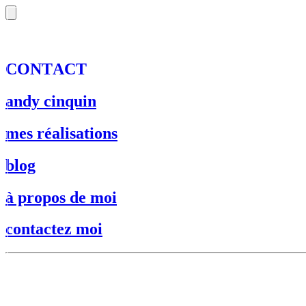
C
O
N
T
A
C
T
andy cinquin
mes réalisations
blog
à propos de moi
contactez moi